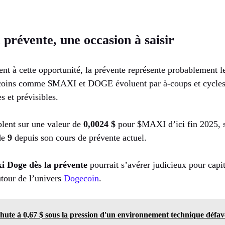
 prévente, une occasion à saisir
ent à cette opportunité, la prévente représente probablement 
coins comme $MAXI et DOGE évoluent par à-coups et cycles 
 et prévisibles.
blent sur une valeur de
0,0024 $
pour $MAXI d’ici fin 2025, so
 de
9
depuis son cours de prévente actuel.
i Doge dès la prévente
pourrait s’avérer judicieux pour capit
tour de l’univers
Dogecoin
.
hute à 0,67 $ sous la pression d'un environnement technique défa