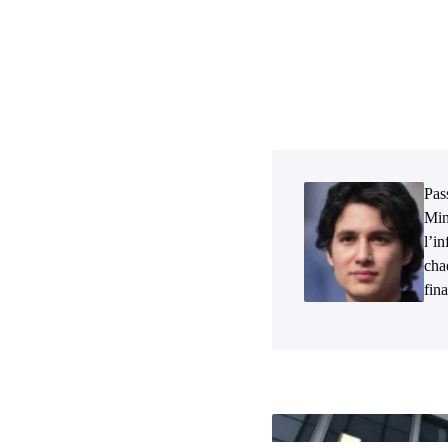
Pass
Min
l’i
cha
fina