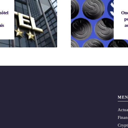
hôtel
Ond
p
ais
a
MEN
Actua
Finan
Cryp