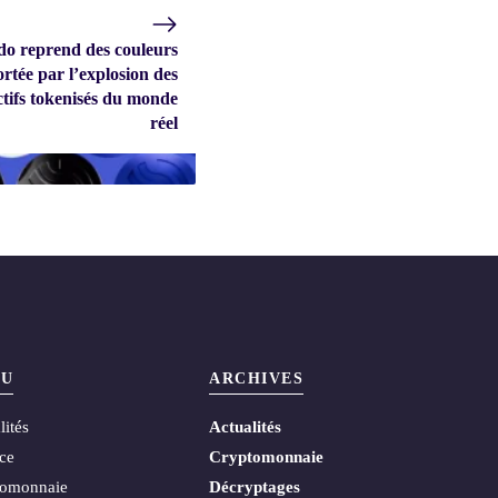
o reprend des couleurs
ortée par l’explosion des
ctifs tokenisés du monde
réel
U
ARCHIVES
lités
Actualités
ce
Cryptomonnaie
tomonnaie
Décryptages