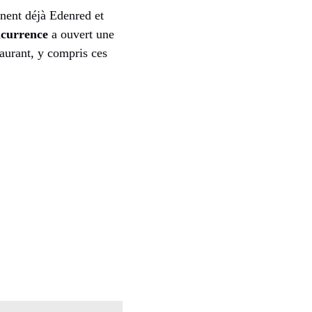
ènent déjà Edenred et
ncurrence
a ouvert une
taurant, y compris ces