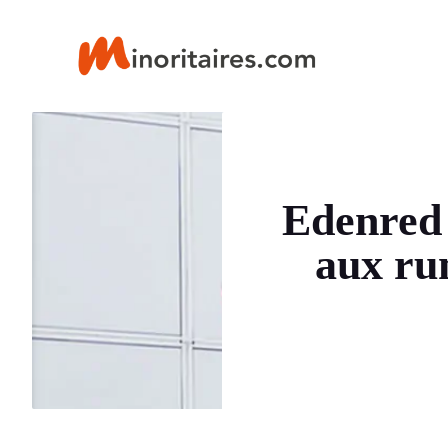
Aller
au
contenu
Edenred 
aux ru