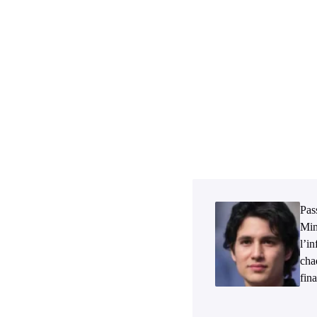
Pass
Min
l’i
cha
fina