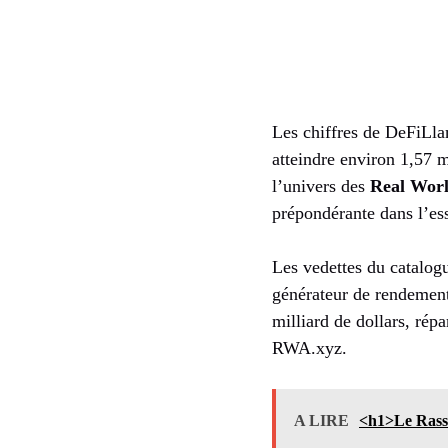
Les chiffres de DeFiLla
atteindre environ 1,57 m
l’univers des
Real Worl
prépondérante dans l’ess
Les vedettes du catalog
générateur de rendemen
milliard de dollars, ré
RWA.xyz.
A LIRE
<h1>Le Rasse