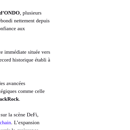
r d’ONDO
, plusieurs
rebondi nettement depuis
onfiance aux
e immédiate située vers
ecord historique établi à
des avancées
ratégiques comme celle
ackRock
.
 sur la scène DeFi,
chain
. L’expansion