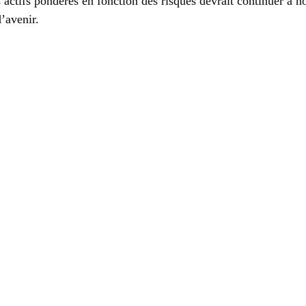
ctifs pondérés en fonction des risques devrait continuer à no
’avenir.