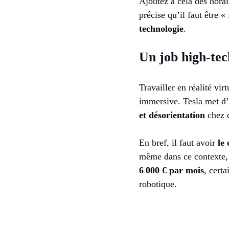
Ajoutez à cela des hora
précise qu’il faut être «
technologie
.
Un job high-tec
Travailler en réalité vir
immersive. Tesla met d’
et désorientation
chez c
En bref, il faut avoir
le
même dans ce contexte, l
6 000 € par mois
, cert
robotique.