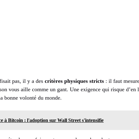
isait pas, il y a des
critères physiques stricts
: il faut mesur
on vous aille comme un gant. Une exigence qui risque d’en l
 la bonne volonté du monde.
 à Bitcoin : l'adoption sur Wall Street s'intensifie