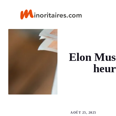
Aller
au
contenu
Elon Mus
heur
AOÛT 25, 2025