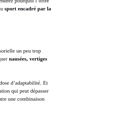
endrez pourquoi l’offre
 du
sport encadré par la
sorielle un peu trop
quer
nausées, vertiges
dose d’adaptabilité. Et
ation qui peut dépasser
ontre une combinaison