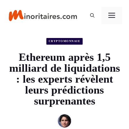
Aller
au
Men
contenu
CRYPTOMONNAIE
Ethereum après 1,5
milliard de liquidations
: les experts révèlent
leurs prédictions
surprenantes