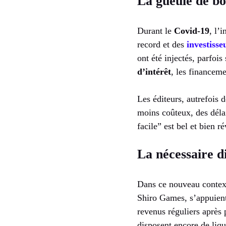
La gueule de bo
Durant le
Covid-19
, l’
record et des
investisse
ont été injectés, parfoi
d’intérêt
, les financeme
Les éditeurs, autrefois 
moins coûteux, des délai
facile” est bel et bien r
La nécessaire di
Dans ce nouveau context
Shiro Games, s’appuient
revenus réguliers après 
disposent encore de liqu