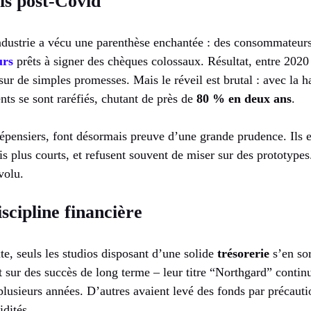
is post-Covid
industrie a vécu une parenthèse enchantée : des consommateurs
urs
prêts à signer des chèques colossaux. Résultat, entre 2020
s sur de simples promesses. Mais le réveil est brutal : avec la 
nts se sont raréfiés, chutant de près de
80 % en deux ans
.
dépensiers, font désormais preuve d’une grande prudence. Ils e
s plus courts, et refusent souvent de miser sur des prototypes
évolu.
scipline financière
e, seuls les studios disposant d’une solide
trésorerie
s’en so
 sur des succès de long terme – leur titre “Northgard” contin
plusieurs années. D’autres avaient levé des fonds par précautio
idités.