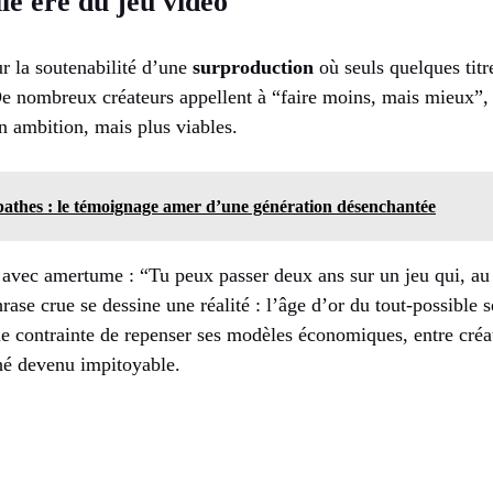
le ère du jeu vidéo
ur la soutenabilité d’une
surproduction
où seuls quelques titr
De nombreux créateurs appellent à “faire moins, mais mieux”,
n ambition, mais plus viables.
pathes : le témoignage amer d’une génération désenchantée
vec amertume : “Tu peux passer deux ans sur un jeu qui, au f
hrase crue se dessine une réalité : l’âge d’or du tout-possible
e contrainte de repenser ses modèles économiques, entre créat
hé devenu impitoyable.