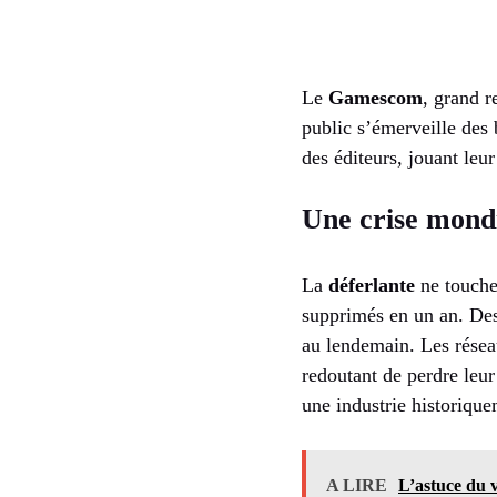
Le
Gamescom
, grand r
public s’émerveille des 
des éditeurs, jouant leur
Une crise mondi
La
déferlante
ne touche
supprimés en un an. D
au lendemain. Les résea
redoutant de perdre leu
une industrie historique
A LIRE
L’astuce du 