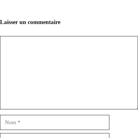
Laisser un commentaire
Commentaire
Nom
E-