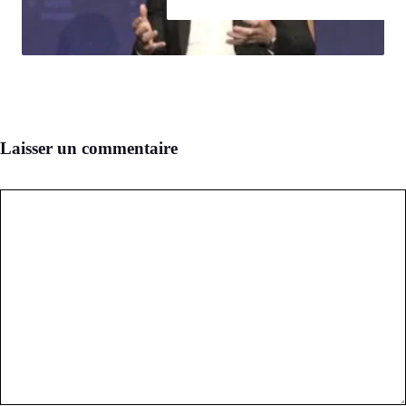
Laisser un commentaire
Commentaire