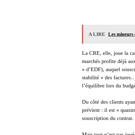
A LIRE
Les mineurs 
La CRE, elle, joue la car
marchés profite déjà aux
» d’EDF), auquel souscr
stabilité » des factures
l’équilibre lors du budge
Du côté des clients aya
prévient : il est « quas
souscription du contrat.
Mais tout n’est pas joué