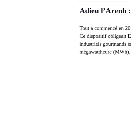
Adieu l’Arenh :
Tout a commencé en 2011 
Ce dispositif obligeait 
industriels gourmands en
mégawattheure (MWh). Le