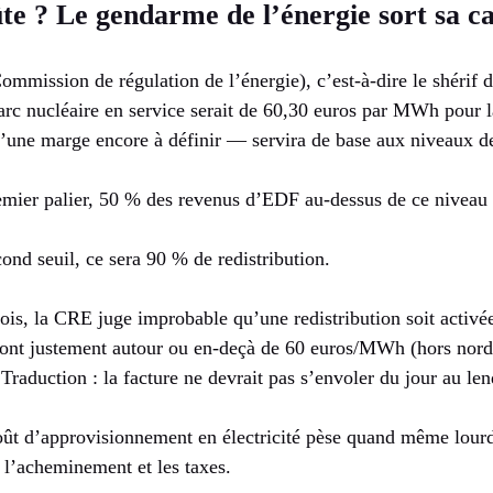
e ? Le gendarme de l’énergie sort sa ca
mmission de régulation de l’énergie), c’est-à-dire le shérif du
arc nucléaire en service serait de 60,30 euros par MWh pour 
d’une marge encore à définir — servira de base aux niveaux de
mier palier, 50 % des revenus d’EDF au-dessus de ce niveau 
ond seuil, ce sera 90 % de redistribution.
ois, la CRE juge improbable qu’une redistribution soit activé
é sont justement autour ou en-deçà de 60 euros/MWh (hors nord
Traduction : la facture ne devrait pas s’envoler du jour au le
coût d’approvisionnement en électricité pèse quand même lourd 
s l’acheminement et les taxes.