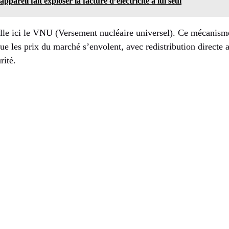
appareil fait exploser la facture d’électricité à lui seul
lle ici le VNU (Versement nucléaire universel). Ce mécanisme
ue les prix du marché s’envolent, avec redistribution direct
rité.