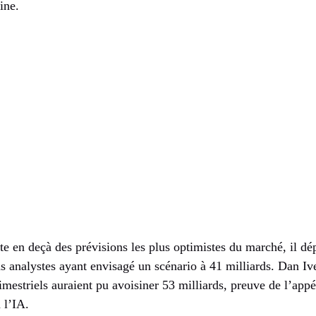
ine.
e en deçà des prévisions les plus optimistes du marché, il dé
ains analystes ayant envisagé un scénario à 41 milliards. Dan Iv
rimestriels auraient pu avoisiner 53 milliards, preuve de l’app
 l’IA.