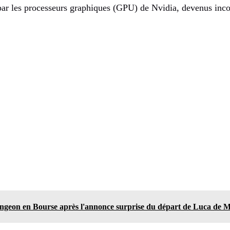
par les processeurs graphiques (GPU) de Nvidia, devenus inco
ongeon en Bourse après l'annonce surprise du départ de Luca de 