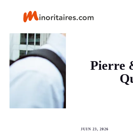
Aller
au
contenu
Pierre 
Qu
JUIN 23, 2026