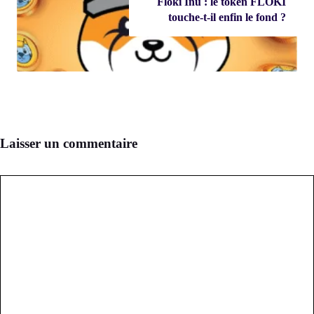
Floki Inu : le token FLOKI
touche-t-il enfin le fond ?
Laisser un commentaire
Commentaire