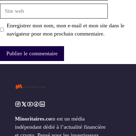
Site
web
Enregistrer mon nom, mon e-mail et mon site dans le
navigateur pour mon prochain commentaire.
Minoritaires.co
m est un média
indépendant dédié à l’actualité financière
et crypto. Pensé pour les investisseurs