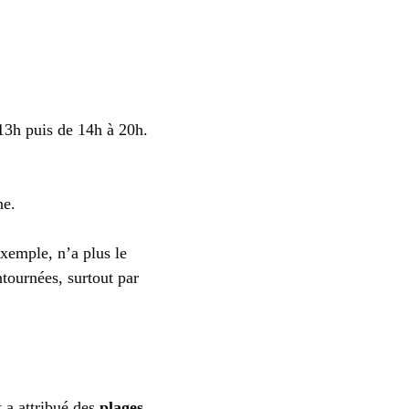
 13h puis de 14h à 20h.
ne.
exemple, n’a plus le
ntournées, surtout par
 a attribué des
plages