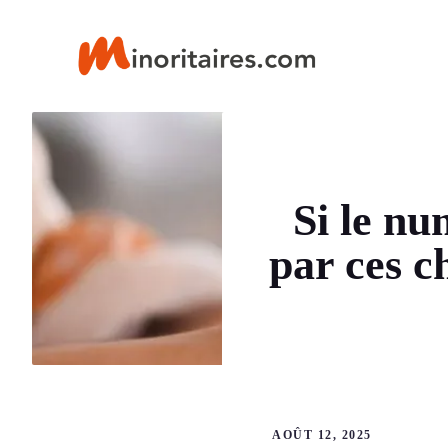
Aller
au
contenu
Si le n
par ces c
AOÛT 12, 2025