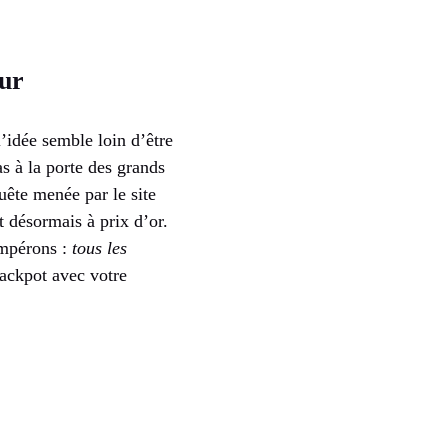
eur
l’idée semble loin d’être
as à la porte des grands
uête menée par le site
t désormais à prix d’or.
empérons :
tous les
jackpot avec votre