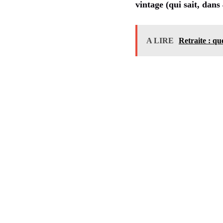
vintage (qui sait, dans 
A LIRE
Retraite : qu