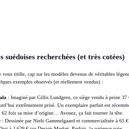
s suédoises recherchées (et très cotées)
le vous titille, cap sur les modèles devenus de véritables lége
lques exemples observés (et réellement vendus) :
ala
: Imaginé par Gillis Lundgren, ce siège vendu à peine 37 
urd’hui extrêmement prisé. Un exemplaire parfait est récemme
 62 fois sa mise d’origine… Avouez, ça fait tourner la tête.
e
: Dessinée par Niels Gammelgaard et commercialisée à 65 € 
’hui à 1 629 € sur Design Market. Parfois, la patience paie…