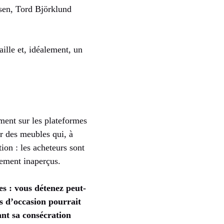
sen, Tord Björklund
aille et, idéalement, un
ment sur les plateformes
ur des meubles qui, à
tion : les acheteurs sont
lement inaperçus.
es : vous détenez peut-
es d’occasion pourrait
ant sa consécration