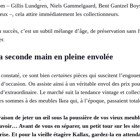
nom – Gillis Lundgren, Niels Gammelgaard, Bent Gantzel Boy
’eux –, cela attire immédiatement les collectionneurs.
u succès, c’est un subtil mélange d’âge, de préservation sans f
er.
 seconde main en pleine envolée
constaté, ce sont bien
certaines
pièces qui suscitent l’engoue
 d’occasion. On assiste ainsi à un véritable envol des prix po
 d’extraordinaire. Le marché suit la tendance vintage et collec
ies sommes à des meubles Ikea qui, à l’époque, passaient tota
aison de jeter un œil sous la poussière de vos vieux meubl
savoir… Avant de vous en séparer, un petit tour sur les sit
ise. Et pour la vieille étagère Kallax, gardez-la en attend