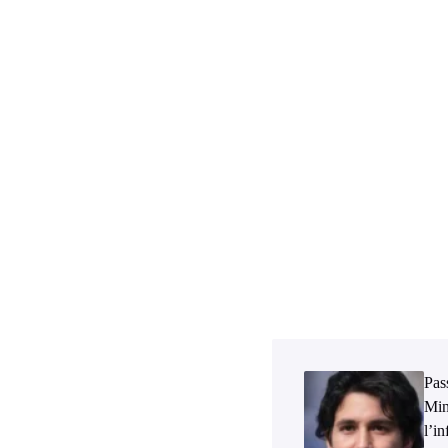
Pass
Min
l’i