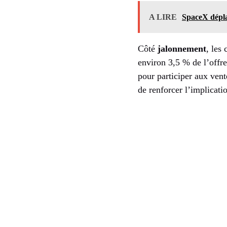
A LIRE
SpaceX déplac
Côté
jalonnement
, les
environ 3,5 % de l’offr
pour participer aux vent
de renforcer l’implicat