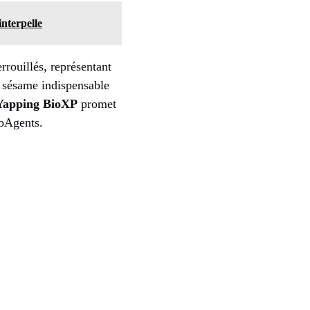
interpelle
rrouillés, représentant
, sésame indispensable
Yapping BioXP
promet
ioAgents.