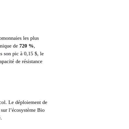
tomonnaies les plus
aonique de
720 %
,
s son pic à 0,15 $, le
apacité de résistance
col. Le déploiement de
l sur l’écosystème Bio
.