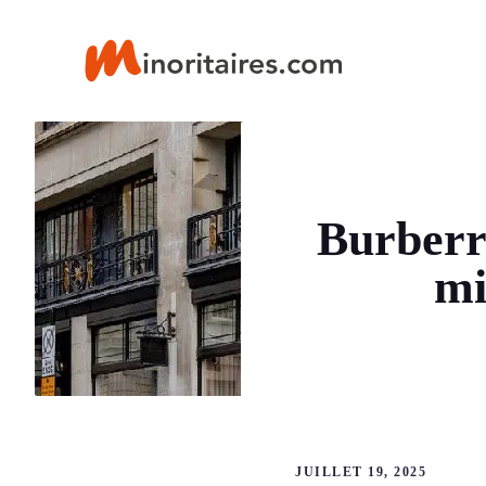
Aller
au
contenu
Burberr
mi
JUILLET 19, 2025