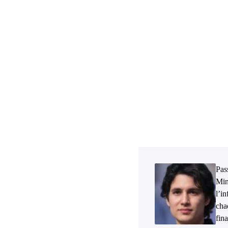
Pass
Min
l’i
cha
fina