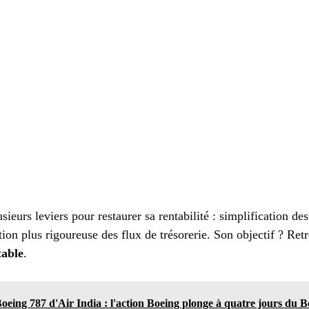
sieurs leviers pour restaurer sa rentabilité : simplification de
stion plus rigoureuse des flux de trésorerie. Son objectif ? Re
table
.
oeing 787 d'Air India : l'action Boeing plonge à quatre jours du 