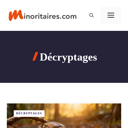
Aller
au
Men
contenu
Décryptages
DÉCRYPTAGES