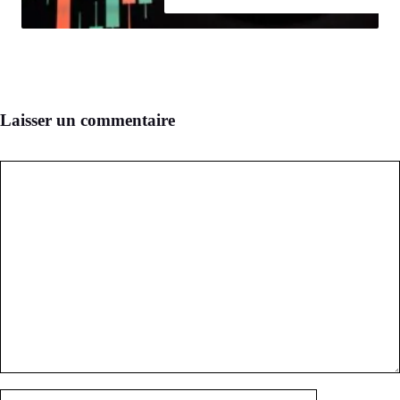
Laisser un commentaire
Commentaire