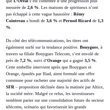
que
L’Oréal
s’est contentée d’une progression plus
mesurée de
2,6 %
. Les maisons de spiritueux n’ont
pas échappé à cette vague haussière :
Rémy
Cointreau
a bondi de
3,6 %
et
Pernod Ricard
de
1,3
%
.
Du côté des télécommunications, les titres ont
également surfé sur la tendance positive.
Bouygues
, à
travers sa filiale Bouygues Telecom, s’est envolé de
près de
7,2 %
, suivi d’
Orange
qui a gagné
3,5 %
.
Cette embellie intervient après que Bouygues et
Orange, épaulés par Iliad, aient formulé une offre
commune pour racheter une majorité des actifs de
SFR
– proposition déclinée dans la matinée par Altice,
la société mère. Malgré ce refus, les investisseurs
semblent parier sur une consolidation future du secteur
télécoms, scénario qui favoriserait les grands