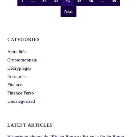
1
…
32
33
34
35
36
…
39
Next
CATEGORIES
Actualités
Cryptomonnaie
Décryptages
Entreprise
Finance
Finance Perso
Uncategorized
LATEST ARTICLES
Wavestone plonge de 29% en Bourse : Est-ce la fin du Boom