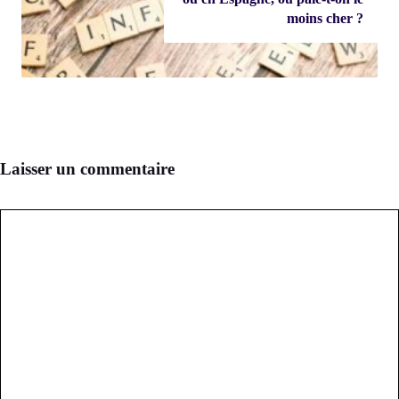
moins cher ?
Laisser un commentaire
Commentaire