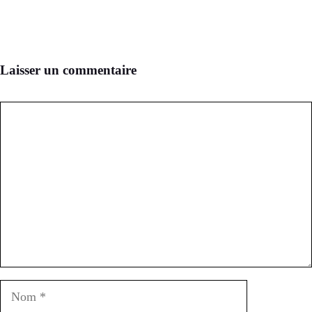
Laisser un commentaire
Commentaire
Nom