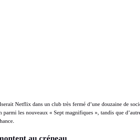
lserait Netflix dans un club très fermé d’une douzaine de socié
n parmi les nouveaux « Sept magnifiques », tandis que d’aut
chance.
 montent au créneau