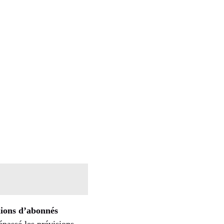
lions d’abonnés
assé les prévisions,