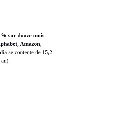
 % sur douze mois
.
lphabet, Amazon,
idia se contente de 15,2
 an).