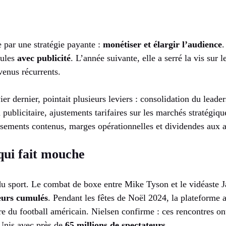
 par une stratégie payante :
monétiser et élargir l’audience
.
mules
avec publicité
. L’année suivante, elle a serré la vis sur 
evenus récurrents.
r dernier, pointait plusieurs leviers : consolidation du leade
publicitaire, ajustements tarifaires sur les marchés stratégiqu
issements contenus, marges opérationnelles et dividendes aux a
 qui fait mouche
n du sport. Le combat de boxe entre Mike Tyson et le vidéaste
teurs cumulés
. Pendant les fêtes de Noël 2024, la plateforme 
are du football américain. Nielsen confirme : ces rencontres ont
Unis avec près de
65 millions de spectateurs
.