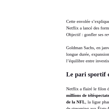
Cette envolée s’explique
Netflix a lancé des for
Objectif : gonfler ses r
Goldman Sachs, en janvie
longue durée, expansion 
l’équilibre entre invest
Le pari sportif
Netflix a flairé le filo
millions de téléspecta
de la NFL
, la ligue ph
de streaming aux États-