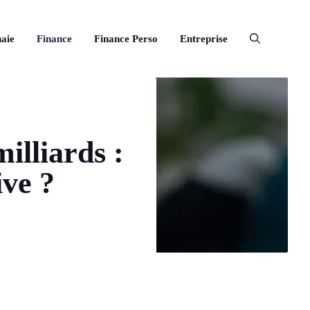
aie
Finance
Finance Perso
Entreprise
illiards :
ive ?