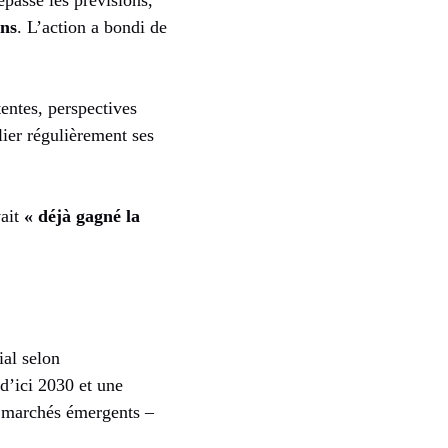
ons
. L’action a bondi de
entes, perspectives
ier régulièrement ses
vait
« déjà gagné la
ial selon
d’ici 2030 et une
s marchés émergents –