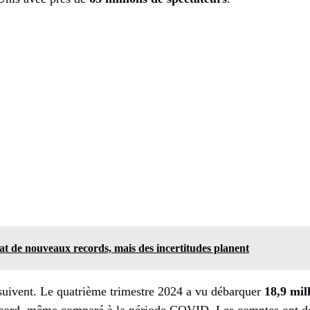
at de nouveaux records, mais des incertitudes planent
s suivent. Le quatrième trimestre 2024 a vu débarquer
18,9 mil
ecord, même comparé à la période COVID. Les comptes ont dép