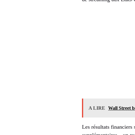
A LIRE
Wall Street b
Les résultats financier
supplémentaires – un r