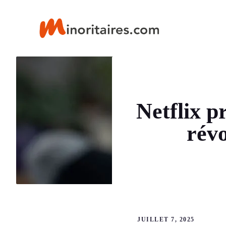
Aller
au
contenu
Netflix p
révo
JUILLET 7, 2025