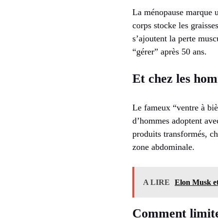
La ménopause marque un
corps stocke les graisse
s’ajoutent la perte musc
“gérer” après 50 ans.
Et chez les ho
Le fameux “ventre à biè
d’hommes adoptent avec
produits transformés, cha
zone abdominale.
A LIRE
Elon Musk et 
Comment limiter