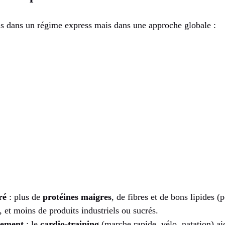
as dans un régime express mais dans une approche globale :
ré
: plus de
protéines maigres
, de fibres et de bons lipides (
, et moins de produits industriels ou sucrés.
rement
: le
cardio-training
(marche rapide, vélo, natation) aid