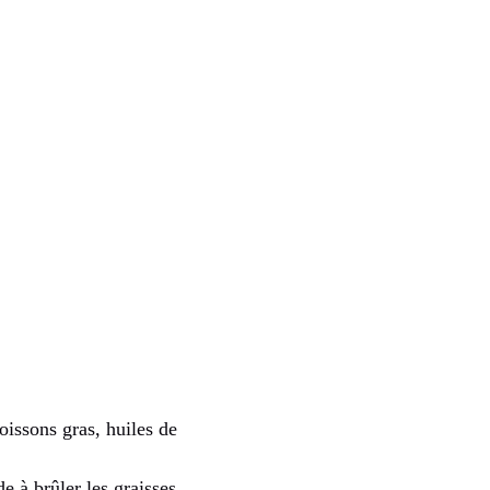
poissons gras, huiles de
e à brûler les graisses,