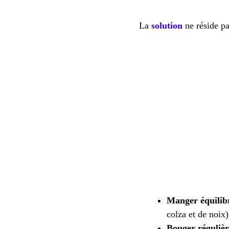
La
solution
ne réside p
Manger équilib
colza et de noix)
Bouger réguliè