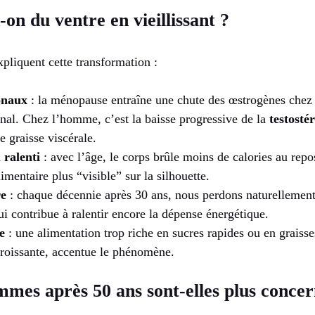
on du ventre en vieillissant ?
pliquent cette transformation :
onaux
: la ménopause entraîne une chute des œstrogènes chez 
al. Chez l’homme, c’est la baisse progressive de la
testosté
e graisse viscérale.
 ralenti
: avec l’âge, le corps brûle moins de calories au repo
mentaire plus “visible” sur la silhouette.
re
: chaque décennie après 30 ans, nous perdons naturellemen
ui contribue à ralentir encore la dépense énergétique.
e
: une alimentation trop riche en sucres rapides ou en graiss
croissante, accentue le phénomène.
mmes après 50 ans sont-elles plus concer